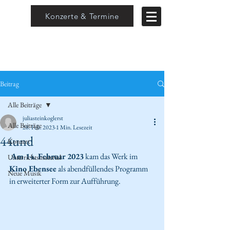
Konzerte & Termine
Beitrag
Alle Beiträge
juliasteinkoglerst
Alle Beiträge
28. Feb. 2023
1 Min. Lesezeit
44und
Konzert
Am 14. Februar 2023
 kam das Werk im
Unterrichtsmaterial
Kino Ebensee
 als abendfüllendes Programm 
Neue Musik
in erweiterter Form zur Aufführung.